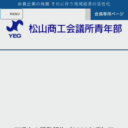
会員企業の発展 それに伴う地域経済の活性化
会員専用ページ
活動報告
[!% if (image.url!="") { %]
[!% } %]
[%article_date_notime_wa%]
[%title%]