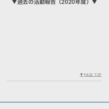
▼過去の活動報告（2020年度）▼
[!% if (image.url!="") { %]
[!% } %]
[%article_date_notime_wa%]
[%title%]
|
1
|
2
|
PAGE TOP