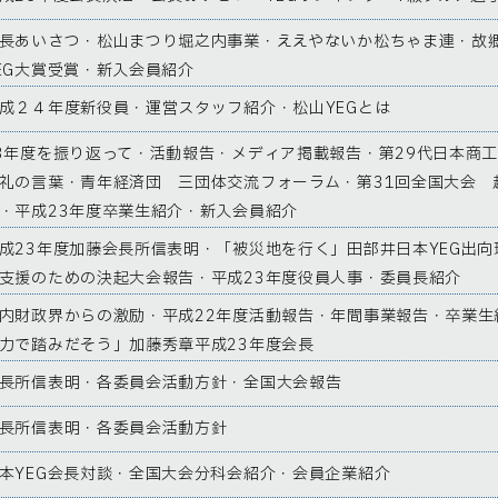
長あいさつ・松山まつり堀之内事業・ええやないか松ちゃま連・故
EG大賞受賞・新入会員紹介
成２４年度新役員・運営スタッフ紹介・松山YEGとは
3年度を振り返って・活動報告・メディア掲載報告・第29代日本商
礼の言葉・青年経済団 三団体交流フォーラム・第31回全国大会 
・平成23年度卒業生紹介・新入会員紹介
成23年度加藤会長所信表明・「被災地を行く」田部井日本YEG出向
支援のための決起大会報告・平成23年度役員人事・委員長紹介
内財政界からの激励・平成22年度活動報告・年間事業報告・卒業生
力で踏みだそう」加藤秀章平成23年度会長
長所信表明・各委員会活動方針・全国大会報告
長所信表明・各委員会活動方針
本YEG会長対談・全国大会分科会紹介・会員企業紹介