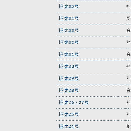
第35号
総
第34号
松
第33号
会
第32号
対
第31号
会
第30号
総
第29号
対
第28号
会
第26・27号
対
第25号
対
第24号
創