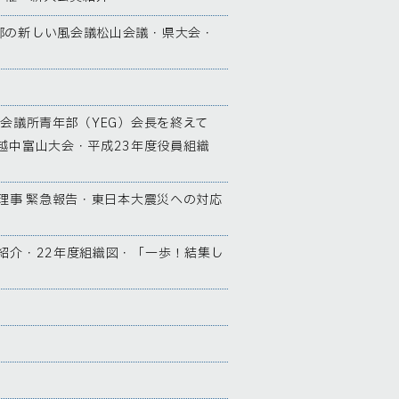
郷の新しい風会議松山会議・県大会・
工会議所青年部（YEG）会長を終えて
越中富山大会・平成23年度役員組織
理事 緊急報告・東日本大震災への対応
紹介・22年度組織図・「一歩！結集し