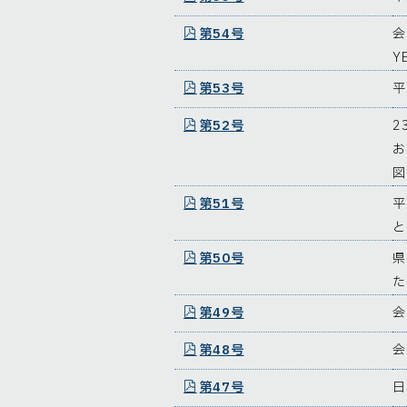
第54号
会
Y
第53号
平
第52号
2
お
図
第51号
平
と
第50号
県
た
第49号
会
第48号
会
第47号
日