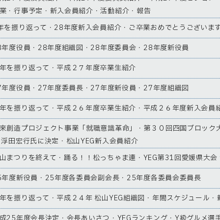
業・行事予定・新入会員紹介・活動紹介・報告
年を振り返って・28年度新入会員紹介・ご卒業おめでとうございま
8年度役員・28年度組織図・28年度委員会・28年度新役員
年を振り返って・平成２７年度卒業生紹介
7年度役員・27年度委員長・27年度新役員・27年度組織図
年を振り返って・平成２６年度卒業生紹介・平成２６年度新入会員
来創造プロジェクト事業「就職意識革命」・第３０回四国ブロック
 浮田宏行氏に決定・松山YEG新入会員紹介
山まつりを終えて・踊る！！松っちゃま連・YEG第31回愛媛県大会
5年度新役員・25年度各委員会副会長・25年度各委員会委員長
年を振り返って・平成２４年 松山YEG組織図・年間スケジュール・
成25年度会長決定・会長あいさつ・YEGランキング・Y級グルメ選